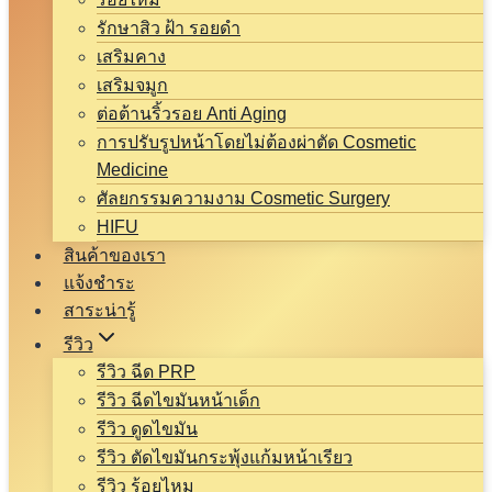
รักษาสิว ฝ้า รอยดำ
เสริมคาง
เสริมจมูก
ต่อต้านริ้วรอย Anti Aging
การปรับรูปหน้าโดยไม่ต้องผ่าตัด Cosmetic
Medicine
ศัลยกรรมความงาม Cosmetic Surgery
HIFU
สินค้าของเรา
แจ้งชำระ
สาระน่ารู้
รีวิว
รีวิว ฉีด PRP
รีวิว ฉีดไขมันหน้าเด็ก
รีวิว ดูดไขมัน
รีวิว ตัดไขมันกระพุ้งแก้มหน้าเรียว
รีวิว ร้อยไหม