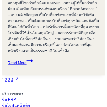
ออกฤทธิ์ไวกว่าเล็กน้อย และระยะเวลาอยู่ได้สั้นกว่าเล็ก
น้อย เมื่อเทียบกับแบรนด์ของอเมริกา ” Botox America “
– แบรนด์ Allergan เป็นโบท็อกซ์ตัวแรกที่นำมาใช้เพื่อ
ความงาม – เป็นต้นแบบของโบท็อกซ์ทุกชนิด แถมยังเป็น
ที่นิยมใช้กันทั่วโลก – เปอร์เซ็นการดื้อยาน้อยที่สุด เพราะ
โปรตีนที่ใช้เป็นโมเลกุลใหญ่ – ผลการรักษาดีที่สุด เมื่อ
เทียบกับโบท็อกซ์ยี่ห้ออื่น ๆ – ราคาแพงกว่ายี่ห้องอื่น ๆ
เห็นผลชัดเจน มีความบริสุทธิ์ และอ่อนโยนมากที่สุด
หน้าเรียวสวยเป็นธรรมชาติ ไม่แข็งตึง
Botox
Read More
America
VS
Next
Botox
Page
1
2
3
4
Page
Korea
navigation
บริการของเรา
ฉีด PRP
ฉีดไขมันหน้าเด็ก