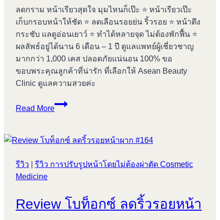
ลดกราม หน้าเรียวสุดใจ มุมไหนก็เป๊ะ ⭐️ หน้าเรียวเป๊ะ
เก็บกรอบหน้าให้ชัด ⭐️ ลดเลือนรอยย่น ริ้วรอย ⭐️ หน้าตึง
กระชับ แลดูอ่อนเยาว์ ⭐️ ทำได้หลายจุด ไม่ต้องพักฟื้น ⭐️
ผลลัพธ์อยู่ได้นาน 6 เดือน – 1 ปี ดูแลแพทย์ผู้เชี่ยวชาญ
มากกว่า 1,000 เคส ปลอดภัยแน่นอน 100% ขอ
ขอบพระคุณลูกค้าที่น่ารัก ที่เลือกให้ Asean Beauty
Clinic ดูแลความสวยค่ะ
Review
Read More
โบ
ท็
อกซ์
ลด
รีวิว
|
รีวิว การปรับรูปหน้าโดยไม่ต้องผ่าตัด Cosmetic
กราม
Medicine
#165
Review โบท็อกซ์ ลดริ้วรอยหน้า