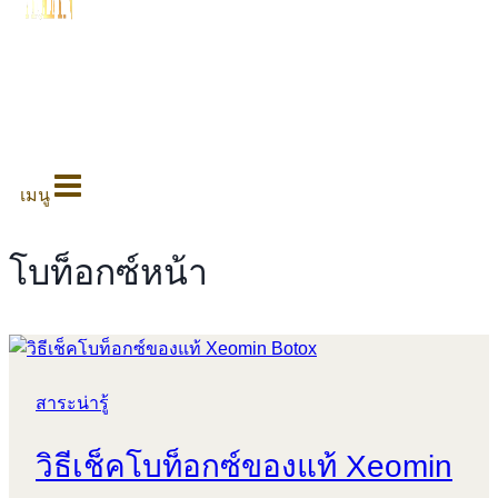
0
เมนู
โบท็อกซ์หน้า
สาระน่ารู้
วิธีเช็คโบท็อกซ์ของแท้ Xeomin