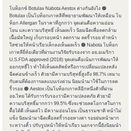
โบท็อกซ์ Botulax Nabota Aestox ต่างกันยังไง 🟠
Botulax เป็นโบท็อกเกาหลีที่พยายามพัฒนาให้เหมือน โบ
ท็อก Allergan ในราคาที่ถูกกว่า จุดเด่นคือความอ่อน
โยน และความบริสุทธิ์ เห็นผลเร็ว นิยมฉีดเพื่อลดกล้าม
เนื้อมัดใหญ่ เก็บกรอบหน้า ลดกราม ลดริ้วรอย ทำหน้า
ใสช่วยให้หน้าเรียวเล็กลงเห็นผลเร็ว 🟠 Nabota โบท็อก
เกาหลียี่ห้อเดียวที่ผ่านงานวิจัยรับรองจาก อย.อเมริกา
U.S.FDA approved (2018) จุดเด่นคือเน้นการพัฒนาให้
ออกฤทธิ์ไว ทำให้เห็นผลลัพธ์หรือการเปลี่ยนแปลงหลัง
ฉีดค่อนข้างเร็ว ตัวยามีความบริสุทธิ์สูงถึง 98.7% เหมาะ
กับคนที่ต้องการผลแบบเร่งด่วน นิยมนำมาใช้ในการลด
ริ้วรอย 🟠 Aestox เป็นโบท็อกเกาหลีอีกหนึ่งตัวที่ผ่าน
อย.ไทย ได้รับการรับรองว่ามีความปลอดภัย ตัวยามี
ความบริสุทธิ์มากกว่า 99.5% ซึ่งจะช่วยลดโอกาสในการ
ดื้อได้ดี เห็นผลไว มีความอ่อนโยน เป็นธรรมชาติ หน้าไม่
แข็ง นิยมนำมาฉีดเพื่อลดริ้วรอยหางตา รอยย่นหน้าผาก
ระหว่างคิ้ว ปรับรูปหน้าให้หน้าเรียว นอกจากนี้ยังนิยมนำ