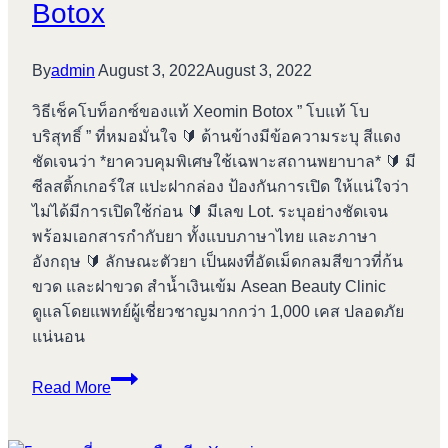
Botox
By
admin
August 3, 2022
August 3, 2022
วิธีเช็คโบท็อกซ์ของแท้ Xeomin Botox ” โบแท้ โบ
บริสุทธิ์ ” ที่หมอมั่นใจ 🔰 ด้านข้างมีข้อความระบุ สีแดง
ชัดเจนว่า *ยาควบคุมพิเศษใช้เฉพาะสถานพยาบาล* 🔰 มี
ซีลสติ้กเกอร์ใส แปะฝากล่อง ป้องกันการเปิด ให้แน่ใจว่า
ไม่ได้มีการเปิดใช้ก่อน 🔰 มีเลข Lot. ระบุอย่างชัดเจน
พร้อมเอกสารกำกับยา ทั้งแบบภาษาไทย และภาษา
อังกฤษ 🔰 ลักษณะตัวยา เป็นผงที่อัดเม็ดกลมสีขาวที่ก้น
ขวด และฝาขวด สำน้ำเงินเข้ม Asean Beauty Clinic
ดูแลโดยแพทย์ผู้เชี่ยวชาญมากกว่า 1,000 เคส ปลอดภัย
แน่นอน
วิธี
Read More
เช็ค
โบ