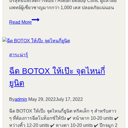
บริสุทธิ์และลดการดื้อยา Asean Beauty Clinic ดูแลโดย
แพทย์ผู้เชี่ยวชาญมากกว่า 1,000 เคส ปลอดภัยแน่นอน
5
Read More
เหตุผล
ที่
คุณ
ควร
สาระน่ารู้
เลือก
ฉีด
ฉีด BOTOX ให้เป๊ะ จุดไหนกี่
Xeomin
ยูนิต
By
admin
May 29, 2022
July 17, 2022
ฉีด BOTOX ให้เป๊ะ จุดไหนกี่ยูนิต ทริคเล็ก ๆ สำหรับสาว
ๆ ที่ต้องการฉีดโบท็อกซ์ให้ปัง ✔️ หน้าผาก 10-20 units ✔️
หว่างคิ้ว 12-20 units ✔️ หางตา 10-20 units ✔️ ปีกจมูก 2