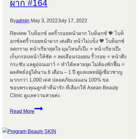
ผาก #164
By
admin
May 3, 2022
July 17, 2022
Review โบท็อกซ์ ลดริ้วรอยหน้าผาก โบท็อกซ์ 🧡 โบท็
อกซ์ลดริ้วรอยหน้าผาก เต่งตึง หน้าไม่แข็ง 🧡 โบท็อกซ์
ลดกราม หน้าเรียวสุดใจ มุมไหนก็เป๊ะ ⭐️ หน้าเรียวเป๊ะ
เก็บกรอบหน้าให้ชัด ⭐️ ลดเลือนรอยย่น ริ้วรอย ⭐️ หน้าตึง
กระชับ แลดูอ่อนเยาว์ ⭐️ ทำได้หลายจุด ไม่ต้องพักฟื้น ⭐️
ผลลัพธ์อยู่ได้นาน 6 เดือน – 1 ปี ดูแลแพทย์ผู้เชี่ยวชาญ
มากกว่า 1,000 เคส ปลอดภัยแน่นอน 100% ขอ
ขอบพระคุณลูกค้าที่น่ารัก ที่เลือกให้ Asean Beauty
Clinic ดูแลความสวยค่ะ
Review
Read More
โบ
ท็
อกซ์
ลด