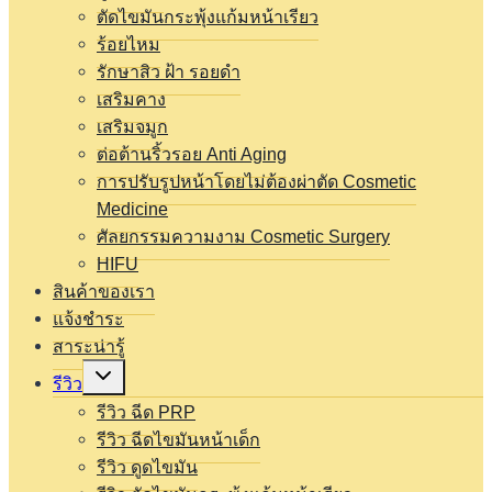
ตัดไขมันกระพุ้งแก้มหน้าเรียว
ร้อยไหม
รักษาสิว ฝ้า รอยดำ
เสริมคาง
เสริมจมูก
ต่อต้านริ้วรอย Anti Aging
การปรับรูปหน้าโดยไม่ต้องผ่าตัด Cosmetic
Medicine
ศัลยกรรมความงาม Cosmetic Surgery
HIFU
สินค้าของเรา
แจ้งชำระ
สาระน่ารู้
Expand
รีวิว
child
menu
รีวิว ฉีด PRP
รีวิว ฉีดไขมันหน้าเด็ก
รีวิว ดูดไขมัน