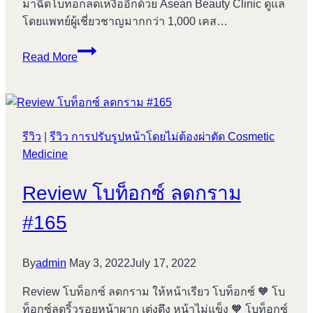
มาฉีดโบท็อกลดเหงื่ออีกด้วย Asean Beauty Clinic ดูแล
โดยแพทย์ผู้เชี่ยวชาญมากกว่า 1,000 เคส…
โบ
Read More
ท็
อกซ์
Botulax
Nabota
รีวิว
|
รีวิว การปรับรูปหน้าโดยไม่ต้องผ่าตัด Cosmetic
Aestox
Medicine
ต่าง
กัน
Review โบท็อกซ์ ลดกราม
ยัง
ไง
#165
By
admin
May 3, 2022
July 17, 2022
Review โบท็อกซ์ ลดกราม ให้หน้าเรียว โบท็อกซ์ 🧡 โบ
ท็อกซ์ลดริ้วรอยหน้าผาก เต่งตึง หน้าไม่แข็ง 🧡 โบท็อกซ์