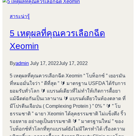
ท็
อกซ์
สาระน่ารู้
ของ
แท้
5 เหตุผลที่คุณควรเลือกฉีด
Xeomin
Botox
Xeomin
By
admin
July 17, 2022
July 17, 2022
5 เหตุผลที่คุณควรเลือกฉีด Xeomin “ โบท็อกซ์ ” เยอรมัน
ที่หมอมั่นใจว่า “ ดีที่สุด ” 🔰 มาตรฐาน USFDA ได้รับการ
ยอมรับทั่วโลก 🔰 แบรนด์เดียวที่ไม่ทำให้เกิดการดื้อยา
แม้ฉีดต่อกันเป็นเวลานาน 🔰 แบรนด์เดียวในท้องตลาด ที่
มีโปรตีนเจือปน ( Complexing Protein ) ” 0% ” 🔰 ” โบ
ธรรมชาติ ” ฉายา Xeomin ได้ลุคธรรมชาติ ไม่แข็งตึง ริ้ว
รอยหาย อย่างดูเป็นธรรมชาติ 🔰 ” มาตรฐานใหม่ ” ของ
โบท็อกซ์ทั่วโลกที่ทุกแบรนด์ยังไม่มีใครทำได้ เรื่องความ