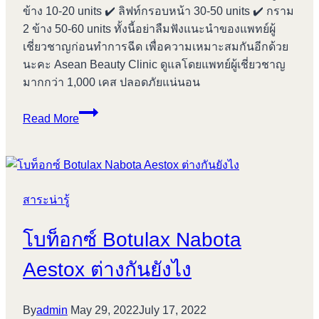
ข้าง 10-20 units ✔️ ลิฟท์กรอบหน้า 30-50 units ✔️ กราม
2 ข้าง 50-60 units ทั้งนี้อย่าลืมฟังแนะนำของแพทย์ผู้
เชี่ยวชาญก่อนทำการฉีด เพื่อความเหมาะสมกันอีกด้วย
นะคะ Asean Beauty Clinic ดูแลโดยแพทย์ผู้เชี่ยวชาญ
มากกว่า 1,000 เคส ปลอดภัยแน่นอน
ฉีด
Read More
BOTOX
ให้
เป๊ะ
จุด
สาระน่ารู้
ไหน
กี่
โบท็อกซ์ Botulax Nabota
ยูนิต
Aestox ต่างกันยังไง
By
admin
May 29, 2022
July 17, 2022