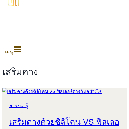
0
เมนู
เสริมคาง
สาระน่ารู้
เสริมคางด้วยซิลิโคน VS ฟิลเลอ