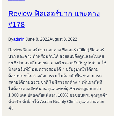
ปรับ
Review ฟิลเลอร์ปาก และคาง
โหง
ว
#178
เฮ้ง
By
admin
June 8, 2022
August 3, 2022
Review ฟิลเลอร์ปาก และคาง ฟิลเลอร์ (Filler) ฟิลเลอร์
ปาก และคาง ทำพร้อมกันได้ สวยแบบจึ้งคูณสองไปเลย
ยย ‼ ปากอวบอิ่มสายฝอ คางเรียวสวยรับกับรูปหน้า ⭐️ ใช้
ฟิลเลอร์แท้มี อย. ตรวจสอบได้ ⭐️ ปรับรูปหน้าได้ตาม
ต้องการ ⭐️ ไม่ต้องศัลยกรรม ไม่ต้องพักฟื้น ⭐️ สามารถ
สลายได้ตามธรรมชาติ ไม่มีสารตกค้าง ⭐️ เห็นผลทันที
ไม่ต้องรอผลลัพท์นาน ดูแลแพทย์ผู้เชี่ยวชาญมากกว่า
1,000 เคส ปลอดภัยแน่นอน 100% ขอขอบพระคุณลูกค้า
ที่น่ารัก ที่เลือกให้ Asean Beauty Clinic ดูแลความสวย
ค่ะ