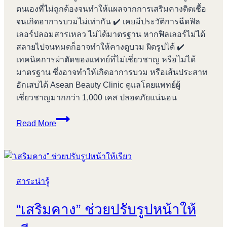
ตนเองที่ไม่ถูกต้องจนทำให้แผลจากการเสริมคางติดเชื้อ
จนเกิดอาการบวมไม่เท่ากัน ✔️ เคยมีประวัติการฉีดฟิล
เลอร์ปลอมสารเหลว ไม่ได้มาตรฐาน หากฟิลเลอร์ไม่ได้
สลายไปจนหมดก็อาจทำให้คางดูบวม ผิดรูปได้ ✔️
เทคนิคการผ่าตัดของแพทย์ที่ไม่เชี่ยวชาญ หรือไม่ได้
มาตรฐาน ซึ่งอาจทำให้เกิดอาการบวม หรือเส้นประสาท
อักเสบได้ Asean Beauty Clinic ดูแลโดยแพทย์ผู้
เชี่ยวชาญมากกว่า 1,000 เคส ปลอดภัยแน่นอน
เสริม
Read More
คาง
แล้ว
บวม
ไม่
สาระน่ารู้
เท่า
กัน
“เสริมคาง” ช่วยปรับรูปหน้าให้
เกิด
จาก