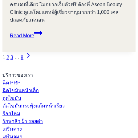
ครบจบที่เดียว ไม่อยากเจ็บตัวฟรี ต้องที่ Asean Beauty
Clinic ดูแลโดยแพทย์ผู้เชี่ยวชาญมากกว่า 1,000 เคส
ปลอดภัยแน่นอน
6
Read More
วิธี
ดูแล
Next
ตัว
Page
1
2
3
…
8
Page
เอง
navigation
หลัง
บริการของเรา
จาก
ฉีด PRP
เสริม
ฉีดไขมันหน้าเด็ก
คาง
ดูดไขมัน
ตัดไขมันกระพุ้งแก้มหน้าเรียว
ร้อยไหม
รักษาสิว ฝ้า รอยดำ
เสริมคาง
เสริมจมูก