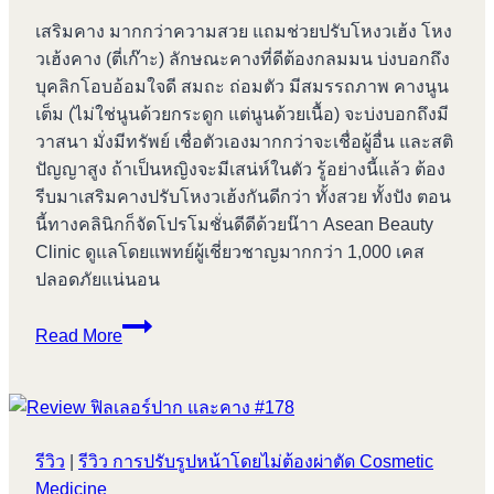
อย่างไร
เสริมคาง มากกว่าความสวย แถมช่วยปรับโหงวเฮ้ง โหง
วเฮ้งคาง (ตี่เก๊าะ) ลักษณะคางที่ดีต้องกลมมน บ่งบอกถึง
บุคลิกโอบอ้อมใจดี สมถะ ถ่อมตัว มีสมรรถภาพ คางนูน
เต็ม (ไม่ใช่นูนด้วยกระดูก แต่นูนด้วยเนื้อ) จะบ่งบอกถึงมี
วาสนา มั่งมีทรัพย์ เชื่อตัวเองมากกว่าจะเชื่อผู้อื่น และสติ
ปัญญาสูง ถ้าเป็นหญิงจะมีเสน่ห์ในตัว รู้อย่างนี้แล้ว ต้อง
รีบมาเสริมคางปรับโหงวเฮ้งกันดีกว่า ทั้งสวย ทั้งปัง ตอน
นี้ทางคลินิกก็จัดโปรโมชั่นดีดีด้วยน๊าา Asean Beauty
Clinic ดูแลโดยแพทย์ผู้เชี่ยวชาญมากกว่า 1,000 เคส
ปลอดภัยแน่นอน
เสริม
Read More
คาง
มากกว่า
ความ
สวย
รีวิว
|
รีวิว การปรับรูปหน้าโดยไม่ต้องผ่าตัด Cosmetic
แถม
Medicine
ช่วย