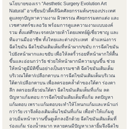
นโยบายของเรา “Aesthetic Surgery Evolution Art
Natural” อาเซียนบิวตี้คลีนิคศัลยกรรมต้นๆของประเทศ
ดูแลทุกปัญหาความงาม ผิวพรรณ ศัลยกรรมตกแต่ง และ
เวชศาสตร์ชะลอวัย พร้อมการดูแลความงามแบบองค์
รวม ตั้งแต่ศีรษะจรดปลายเท้าโดยแพทย์ผู้เชี่ยวชาญ และ
ทีมงานมืออาชีพ ทั้งไทยและต่างประเทศ ตำแหน่งการ
ฉีดไขมัน ฉีดไขมันเติมเต็มที่หน้าผาก/ขมับ การฉีดไขมัน
ไปยังหน้าผากและขยับ เพื่อให้ลดริ้วรอยที่หน้าผากให้ตื้น
ขึ้นและอ่อนกว่าวัย ช่วยให้หน้าผากมีความนูนขึ้น ช่วย
ให้หน้าดูมีมิติขึ้นอย่างเป็นธรรมชาติ ฉีดไขมันเติมเต็ม
บริเวณใต้ตา/เปลือกตาบน การฉีดไขมันเติมเต็มบริเวณ
ใต้ตา/เปลือกตาบน เพื่อลดรอยคล้ำดำของใต้ตา ร่องตา
ลึก ลดรอยเหี่ยวย่นใต้ตา ฉีดไขมันเติมเต็มที่แก้ม ลด
ปัญหาแก้มตอบ การฉีดไขมันเติมเต็มที่แก้ม ลดปัญหา
แก้มตอบ เพราะแก้มตอบจะทำให้โหนกแก้มและหน้าแก่
กว่าวัย เราจึงต้องเติมเต็มไขมันที่แก้ม เพื่อทำให้แก้มดู
อวบอิ่มหน้าหวานขึ้นดูเด็กลงอีกด้วย ฉีดไขมันเติมเต็มที่
ร่องแก้ม ร่องน้ำหมาก หลายคนมีปัญหาเวลายิ้มจึงฉีดไข