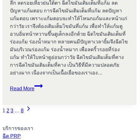
ลึก ลดรอยเหี่ยวย่นใต้ตา ฉีดไขมันเติมเต็มที่แก้ม ลด
ปัญหาแก้มตอบ การฉีดไขมันเติมเต็มที่แก้ม ลดปัญหา
แก้มตอบ เพราะแก้มตอบจะทำให้โหนกแก้มและหน้าแก่
กว่าวัย เราจึงต้องเติมเต็มไขมันที่แก้ม เพื่อทำให้แก้มดู
อวบอิ่มหน้าหวานขึ้นดูเด็กลงอีกด้วย ฉีดไขมันเติมเต็มที่
ร่องแก้ม ร่องน้ำหมาก หลายคนมีปัญหาเวลายิ้มจึงฉีดไข
มันบริเวณร่องแก้ม ร่องน้ำหมาก เพื่อลดริ้วรอยที่ร่อง
แก้ม ทำให้ใบหน้าดูอ่อนกว่าวัย ฉีดไขมันเติมเต็มที่คาง
การฉีดไขมันเติมเต็มที่คาง เป็นวิธีที่มีความปลอดภัย
อย่างมาก เนื่องจากเป็นเนื้อเยื่อของเราเอง…
ฉีด
Read More
โบ
ท็
Next
อกซ์
Page
1
2
3
…
8
Page
บางปู
navigation
บริการของเรา
ฉีด PRP