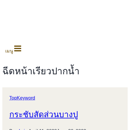
0
เมนู
ฉีดหน้าเรียวปากน้ำ
TopKeyword
กระชับสัดส่วนบางปู