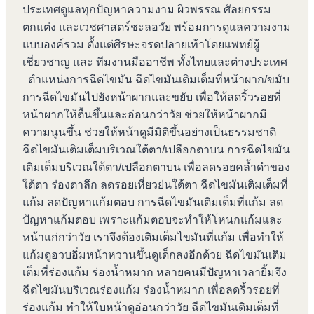
ประเทศดูแลทุกปัญหาความงาม ผิวพรรณ ศัลยกรรม
ตกแต่ง และเวชศาสตร์ชะลอวัย พร้อมการดูแลความงาม
แบบองค์รวม ตั้งแต่ศีรษะจรดปลายเท้าโดยแพทย์ผู้
เชี่ยวชาญ และ ทีมงานมืออาชีพ ทั้งไทยและต่างประเทศ
ตำแหน่งการฉีดไขมัน ฉีดไขมันเติมเต็มที่หน้าผาก/ขมับ
การฉีดไขมันไปยังหน้าผากและขยับ เพื่อให้ลดริ้วรอยที่
หน้าผากให้ตื้นขึ้นและอ่อนกว่าวัย ช่วยให้หน้าผากมี
ความนูนขึ้น ช่วยให้หน้าดูมีมิติขึ้นอย่างเป็นธรรมชาติ
ฉีดไขมันเติมเต็มบริเวณใต้ตา/เปลือกตาบน การฉีดไขมัน
เติมเต็มบริเวณใต้ตา/เปลือกตาบน เพื่อลดรอยคล้ำดำของ
ใต้ตา ร่องตาลึก ลดรอยเหี่ยวย่นใต้ตา ฉีดไขมันเติมเต็มที่
แก้ม ลดปัญหาแก้มตอบ การฉีดไขมันเติมเต็มที่แก้ม ลด
ปัญหาแก้มตอบ เพราะแก้มตอบจะทำให้โหนกแก้มและ
หน้าแก่กว่าวัย เราจึงต้องเติมเต็มไขมันที่แก้ม เพื่อทำให้
แก้มดูอวบอิ่มหน้าหวานขึ้นดูเด็กลงอีกด้วย ฉีดไขมันเติม
เต็มที่ร่องแก้ม ร่องน้ำหมาก หลายคนมีปัญหาเวลายิ้มจึง
ฉีดไขมันบริเวณร่องแก้ม ร่องน้ำหมาก เพื่อลดริ้วรอยที่
ร่องแก้ม ทำให้ใบหน้าดูอ่อนกว่าวัย ฉีดไขมันเติมเต็มที่