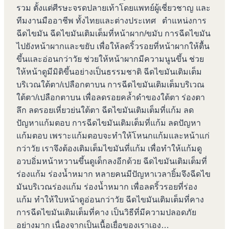
รวม ตั้งแต่ศีรษะจรดปลายเท้าโดยแพทย์ผู้เชี่ยวชาญ และ
ทีมงานมืออาชีพ ทั้งไทยและต่างประเทศ ตำแหน่งการ
ฉีดไขมัน ฉีดไขมันเติมเต็มที่หน้าผาก/ขมับ การฉีดไขมัน
ไปยังหน้าผากและขยับ เพื่อให้ลดริ้วรอยที่หน้าผากให้ตื้น
ขึ้นและอ่อนกว่าวัย ช่วยให้หน้าผากมีความนูนขึ้น ช่วย
ให้หน้าดูมีมิติขึ้นอย่างเป็นธรรมชาติ ฉีดไขมันเติมเต็ม
บริเวณใต้ตา/เปลือกตาบน การฉีดไขมันเติมเต็มบริเวณ
ใต้ตา/เปลือกตาบน เพื่อลดรอยคล้ำดำของใต้ตา ร่องตา
ลึก ลดรอยเหี่ยวย่นใต้ตา ฉีดไขมันเติมเต็มที่แก้ม ลด
ปัญหาแก้มตอบ การฉีดไขมันเติมเต็มที่แก้ม ลดปัญหา
แก้มตอบ เพราะแก้มตอบจะทำให้โหนกแก้มและหน้าแก่
กว่าวัย เราจึงต้องเติมเต็มไขมันที่แก้ม เพื่อทำให้แก้มดู
อวบอิ่มหน้าหวานขึ้นดูเด็กลงอีกด้วย ฉีดไขมันเติมเต็มที่
ร่องแก้ม ร่องน้ำหมาก หลายคนมีปัญหาเวลายิ้มจึงฉีดไข
มันบริเวณร่องแก้ม ร่องน้ำหมาก เพื่อลดริ้วรอยที่ร่อง
แก้ม ทำให้ใบหน้าดูอ่อนกว่าวัย ฉีดไขมันเติมเต็มที่คาง
การฉีดไขมันเติมเต็มที่คาง เป็นวิธีที่มีความปลอดภัย
อย่างมาก เนื่องจากเป็นเนื้อเยื่อของเราเอง…