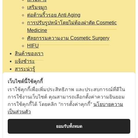
เสริมจมูก
ต่อต้านริ้วรอย Anti Aging
การปรับรูปหน้าโดยไม่ต้องผ่าตัด Cosmetic
Medicine
ศัลยกรรมความงาม Cosmetic Surgery
HIFU
สินค้าของเรา
แจ้งชำระ
สาระน่ารู้
Expand
รีวิว
child
เว็บไซต์นี้ใช้คุกกี้
menu
รีวิว ฉีด PRP
เราใช้คุกกี้เพื่อเพิ่มประสิทธิภาพ และประสบการณ์ที่ดีใน
รีวิว ฉีดไขมันหน้าเด็ก
การใช้งานเว็บไซต์ คุณสามารถเลือกตั้งค่าความยินยอม
รีวิว ดูดไขมัน
การใช้คุกกี้ได้ โดยคลิก "การตั้งค่าคุกกี้"
นโยบายความ
รีวิว ตัดไขมันกระพุ้งแก้มหน้าเรียว
เป็นส่วนตัว
รีวิว ร้อยไหม
รีวิว รักษาสิว ฝ้า รอยดำ
ยอมรับทั้งหมด
รีวิว เสริมคาง