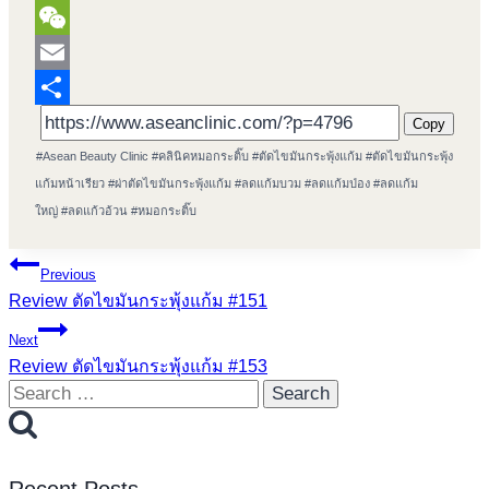
Twit
WeC
Ema
Sha
Copy
Post
#
Asean Beauty Clinic
#
คลินิคหมอกระติ๊บ
#
ตัดไขมันกระพุ้งแก้ม
#
ตัดไขมันกระพุ้ง
Tags:
แก้มหน้าเรียว
#
ผ่าตัดไขมันกระพุ้งแก้ม
#
ลดแก้มบวม
#
ลดแก้มป่อง
#
ลดแก้ม
ใหญ่
#
ลดแก้วอ้วน
#
หมอกระติ๊บ
Post
Previous
Review ตัดไขมันกระพุ้งแก้ม #151
navigation
Next
Review ตัดไขมันกระพุ้งแก้ม #153
Search
for:
Recent Posts