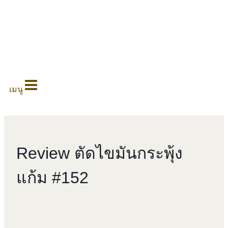
0
เมนู
Review ตัดไขมันกระพุ้ง
แก้ม #152