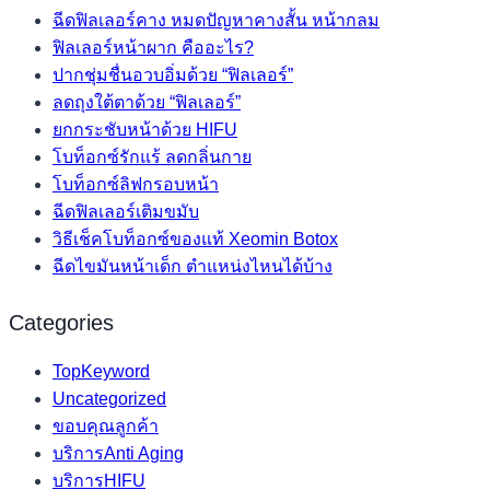
ฉีดฟิลเลอร์คาง หมดปัญหาคางสั้น หน้ากลม
ฟิลเลอร์หน้าผาก คืออะไร?
ปากชุ่มชื่นอวบอิ่มด้วย “ฟิลเลอร์”
ลดถุงใต้ตาด้วย “ฟิลเลอร์”
ยกกระชับหน้าด้วย HIFU
โบท็อกซ์รักแร้ ลดกลิ่นกาย
โบท็อกซ์ลิฟกรอบหน้า
ฉีดฟิลเลอร์เติมขมับ
วิธีเช็คโบท็อกซ์ของแท้ Xeomin Botox
ฉีดไขมันหน้าเด็ก ตำแหน่งไหนได้บ้าง
Categories
TopKeyword
Uncategorized
ขอบคุณลูกค้า
บริการAnti Aging
บริการHIFU