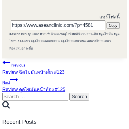
แชร์โฟสนี้
Copy
Post
#
Asean Beauty Clinic
#
กระชับผิวลดเซลลูไรท์
#
คลินิคหมอกระติ๊บ
#
ดูดไขมัน
#
ดูด
Tags:
ไขมันลดต้นขา
#
ดูดไขมันลดต้นแขน
#
ดูดไขมันหน้าท้อง
#
สลายไขมันหน้า
ท้อง
#
หมอกระติ๊บ
Post
Previous
Review ฉีดไขมันหน้าเด็ก #123
navigation
Next
Review ดูดไขมันหน้าท้อง #125
Search
for:
Recent Posts