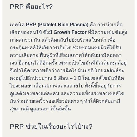
PRP คืออะไร?
เทคนิค
PRP (Platelet-Rich Plasma)
คือ การนำเกล็ด
เลือดของคนไข้ ซึ่งมี
Growth Factor
ที่มีความเข้มข้นสูง
มาผสมรวมกัน แล้วฉีดกลับไปยังบริเวณใบหน้า เพื่อ
กระตุ้นเซลล์ให้เกิดการเติบโต ช่วยซ่อมแซมผิวที่ได้รับ
ความเสียหาย ฟื้นฟูผิวที่เสื่อมสภาพให้กลับมามีคอลลา
เจน ยืดหยุ่นได้ดีอีกครั้ง เพราะเป็นไขมันที่มีสเต็มเซลล์อยู่
จึงทำให้คงสภาพดีกว่าการฉีดไขมันปกติ โดยผลลัพธ์จะ
คงอยู่ไปอีกประมาณ 6 เดือน – 1 ปี โดยเซลล์ไขมันที่ฉีด
ไปจะค่อยๆ เสื่อมสภาพและสลายไป ทั้งนี้ขึ้นอยู่กับการ
ดูแลตัวเองของแต่ละคน และความแข็งแรงของเซลล์ไข
มันร่วมด้วยลดริ้วรอยเหี่ยวย่นต่าง ๆ ทำให้ผิวกลับมามี
สุขภาพดี ดูอ่อนเยาว์ขึ้นยิ่งขึ้น
PRP ช่วยในเรื่องอะไรไบ้าง?