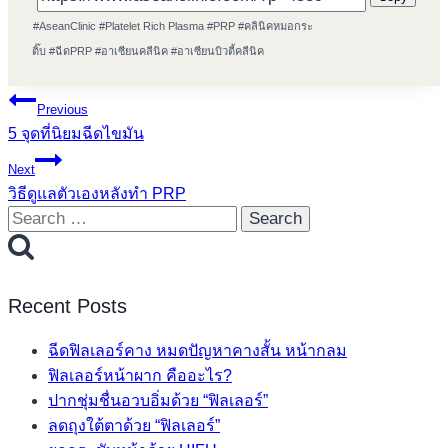
Post
#
AseanClinic
#
Platelet Rich Plasma
#
PRP
#
คลินิคหมอกระ
Tags:
ติ๊บ
#
ฉีดPRP
#
อาเซียนคลีนิค
#
อาเซียนบิวตี้คลีนิค
Post
Previous
5 จุดที่นิยมฉีดไขมัน
navigation
Next
วิธีดูแลตัวเองหลังทำ PRP
Search
for:
Recent Posts
ฉีดฟิลเลอร์คาง หมดปัญหาคางสั้น หน้ากลม
ฟิลเลอร์หน้าผาก คืออะไร?
ปากชุ่มชื่นอวบอิ่มด้วย “ฟิลเลอร์”
ลดถุงใต้ตาด้วย “ฟิลเลอร์”