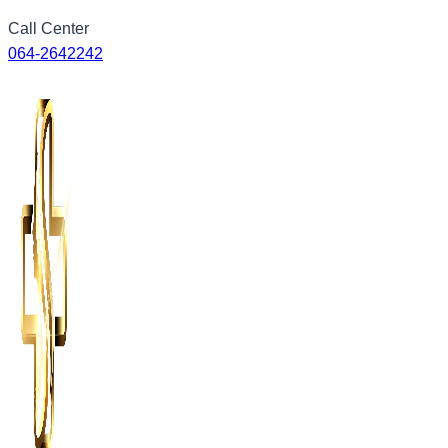
Skip
Call Center
to
064-2642242
content