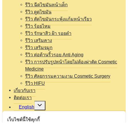
รีวิว ฉีดไขมันหน้าเด็ก
รีวิว ดูดไขมัน
รีวิว ตัดไขมันกระพุ้งแก้มหน้าเรียว
รีวิว ร้อยไหม
รีวิว รักษาสิว ฝ้า รอยดำ
รีวิว เสริมคาง
เว็บไซต์นี้ใช้คุกกี้
รีวิว เสริมจมูก
เราใช้คุกกี้เพื่อเพิ่มประสิทธิภาพ และประสบการณ์ที่ดีใน
รีวิว ต่อต้านริ้วรอย Anti Aging
การใช้งานเว็บไซต์ คุณสามารถเลือกตั้งค่าความยินยอม
รีวิว การปรับรูปหน้าโดยไม่ต้องผ่าตัด Cosmetic
การใช้คุกกี้ได้ โดยคลิก "การตั้งค่าคุกกี้"
นโยบายความ
Medicine
เป็นส่วนตัว
รีวิว ศัลยกรรมความงาม Cosmetic Surgery
รีวิว HIFU
ยอมรับทั้งหมด
เกี่ยวกับเรา
ติดต่อเรา
Expand
การตั้งค่าคุกกี้
English
child
menu
Thai