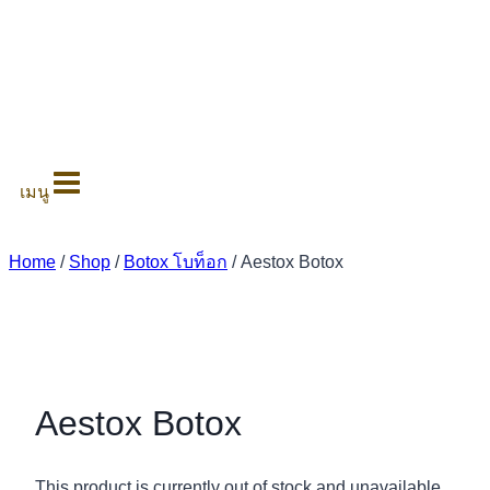
0
เมนู
Home
/
Shop
/
Botox โบท็อก
/
Aestox Botox
Aestox Botox
This product is currently out of stock and unavailable.