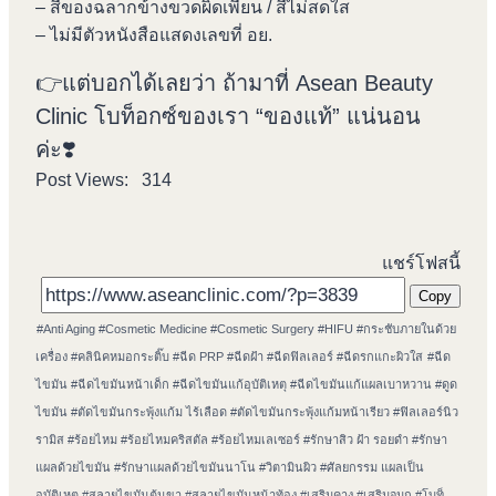
– สีของฉลากข้างขวดผิดเพี้ยน / สีไม่สดใส
– ไม่มีตัวหนังสือแสดงเลขที่ อย.
👉แต่บอกได้เลยว่า ถ้ามาที่ Asean Beauty
Clinic โบท็อกซ์ของเรา “ของแท้” แน่นอน
ค่ะ❣️
Post Views:
314
แชร์โฟสนี้
Copy
Post
#
Anti Aging
#
Cosmetic Medicine
#
Cosmetic Surgery
#
HIFU
#
กระชับภายในด้วย
Tags:
เครื่อง
#
คลินิคหมอกระติ๊บ
#
ฉีด PRP
#
ฉีดฝ้า
#
ฉีดฟิลเลอร์
#
ฉีดรกแกะผิวใส
#
ฉีด
ไขมัน
#
ฉีดไขมันหน้าเด็ก
#
ฉีดไขมันแก้อุบัติเหตุ
#
ฉีดไขมันแก้แผลเบาหวาน
#
ดูด
ไขมัน
#
ตัดไขมันกระพุ้งแก้ม ไร้เลือด
#
ตัดไขมันกระพุ้งแก้มหน้าเรียว
#
ฟิลเลอร์นิว
รามิส
#
ร้อยไหม
#
ร้อยไหมคริสตัล
#
ร้อยไหมเลเซอร์
#
รักษาสิว ฝ้า รอยดำ
#
รักษา
แผลด้วยไขมัน
#
รักษาแผลด้วยไขมันนาโน
#
วิตามินผิว
#
ศัลยกรรม แผลเป็น
อุบัติเหตุ
#
สลายไขมันต้นขา
#
สลายไขมันหน้าท้อง
#
เสริมคาง
#
เสริมจมูก
#
โบท็