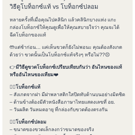
วิธีดูโบท็อกซ์แท้ vs โบท็อกซ์ปลอม
หลายครั้งที่เมื่อคุณไปคลินิก แล้วคลินิกบางแห่ง แกะ
กล่องโบท็อกซ์ให้คุณดูเพื่อให้คุณสบายใจว่า คุณจะได้
ฉีดโบท็อกของแท้
🤲แต่ช้าก่อน… แค่เห็นขวดก็ยังไม่พอนะ คุณต้องสังเกต
ด้วยว่า ขวดนั้นเป็นโบท็อกซ์แท้จริงๆ หรือไม่??😣
👉
มีวิธีดูขวดโบท็อกซ์เปรียบเทียบกันว่า อันไหนของแท้
หรืออันไหนของเทียม
❤️
👍🏼
โบท็อกซ์แท้
– สังเกตจากฝา มีฝาพลาสติกใสปิดทับด้านบนอย่างมิดชิด
– ด้านข้างต้องมีตัวหนังสือภาษาไทยแสดงเลขที่ อย.
– วันผลิต วันหมดอายุ ที่กล่องกับขวดต้องตรงกัน
👎🏼
โบท็อกซ์ปลอม
– ขนาดของขวดเล็กลงกว่าขนาดของจริง