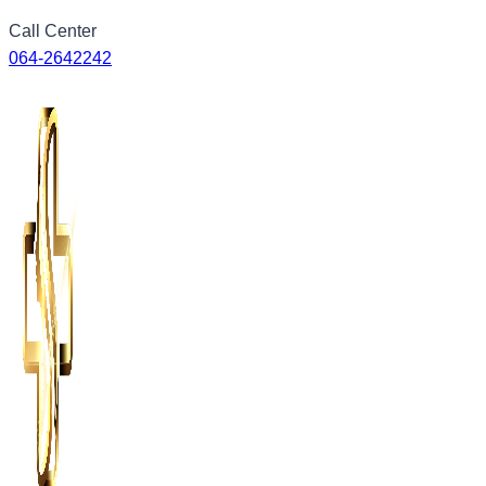
Skip
Call Center
to
064-2642242
content