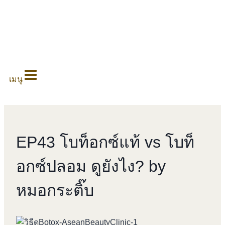
0
เมนู
EP43 โบท็อกซ์แท้ vs โบท็
อกซ์ปลอม ดูยังไง? by
หมอกระติ๊บ