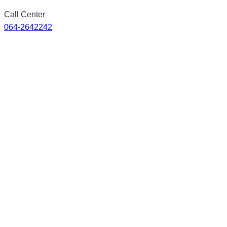
Skip
Call Center
to
064-2642242
content