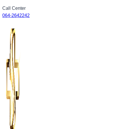
Skip
Call Center
to
064-2642242
content