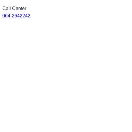
Skip
Call Center
to
064-2642242
content