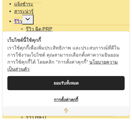
แจ้งชำระ
สาระน่ารู้
Expand
รีวิว
child
menu
รีวิว ฉีด PRP
รีวิว ฉีดไขมันหน้าเด็ก
เว็บไซต์นี้ใช้คุกกี้
รีวิว ดูดไขมัน
เราใช้คุกกี้เพื่อเพิ่มประสิทธิภาพ และประสบการณ์ที่ดีใน
รีวิว ตัดไขมันกระพุ้งแก้มหน้าเรียว
การใช้งานเว็บไซต์ คุณสามารถเลือกตั้งค่าความยินยอม
รีวิว ร้อยไหม
การใช้คุกกี้ได้ โดยคลิก "การตั้งค่าคุกกี้"
นโยบายความ
รีวิว รักษาสิว ฝ้า รอยดำ
เป็นส่วนตัว
รีวิว เสริมคาง
รีวิว เสริมจมูก
ยอมรับทั้งหมด
รีวิว ต่อต้านริ้วรอย Anti Aging
รีวิว การปรับรูปหน้าโดยไม่ต้องผ่าตัด Cosmetic
การตั้งค่าคุกกี้
Medicine
รีวิว ศัลยกรรมความงาม Cosmetic Surgery
รีวิว HIFU
เกี่ยวกับเรา
ติดต่อเรา