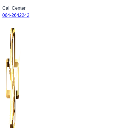
Skip
Call Center
to
064-2642242
content