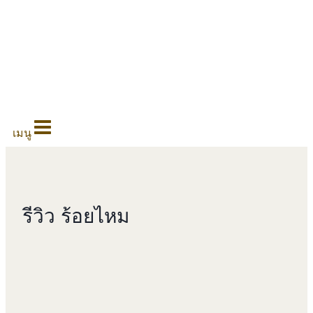
0
เมนู
รีวิว ร้อยไหม