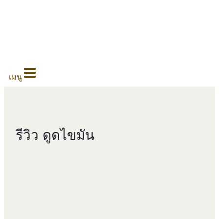
0
เมนู
รีวิว ดูดไขมัน