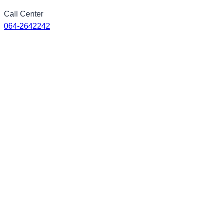
Skip
Call Center
to
064-2642242
content