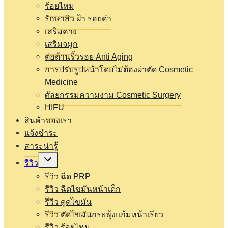
ร้อยไหม
รักษาสิว ฝ้า รอยดำ
เสริมคาง
เสริมจมูก
ต่อต้านริ้วรอย Anti Aging
การปรับรูปหน้าโดยไม่ต้องผ่าตัด Cosmetic
Medicine
ศัลยกรรมความงาม Cosmetic Surgery
HIFU
สินค้าของเรา
แจ้งชำระ
สาระน่ารู้
Expand
รีวิว
child
menu
รีวิว ฉีด PRP
รีวิว ฉีดไขมันหน้าเด็ก
รีวิว ดูดไขมัน
รีวิว ตัดไขมันกระพุ้งแก้มหน้าเรียว
รีวิว ร้อยไหม