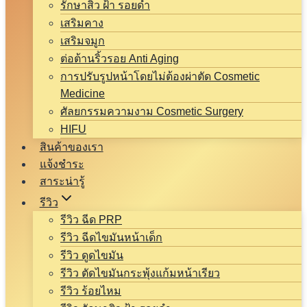
รักษาสิว ฝ้า รอยดำ
เสริมคาง
เสริมจมูก
ต่อต้านริ้วรอย Anti Aging
การปรับรูปหน้าโดยไม่ต้องผ่าตัด Cosmetic
Medicine
ศัลยกรรมความงาม Cosmetic Surgery
HIFU
สินค้าของเรา
แจ้งชำระ
สาระน่ารู้
รีวิว
รีวิว ฉีด PRP
รีวิว ฉีดไขมันหน้าเด็ก
รีวิว ดูดไขมัน
รีวิว ตัดไขมันกระพุ้งแก้มหน้าเรียว
รีวิว ร้อยไหม