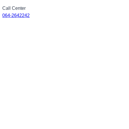
Skip
Call Center
to
064-2642242
content