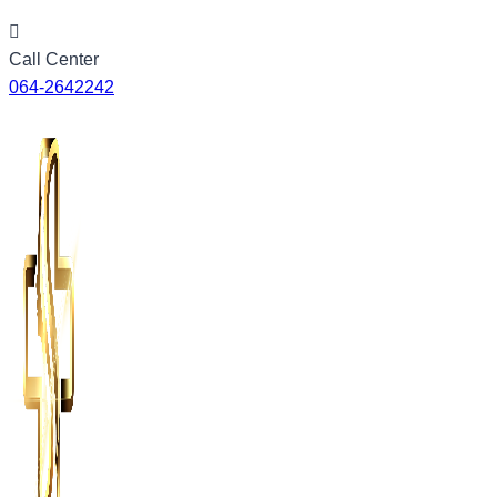
Skip
to
Call Center
content
064-2642242