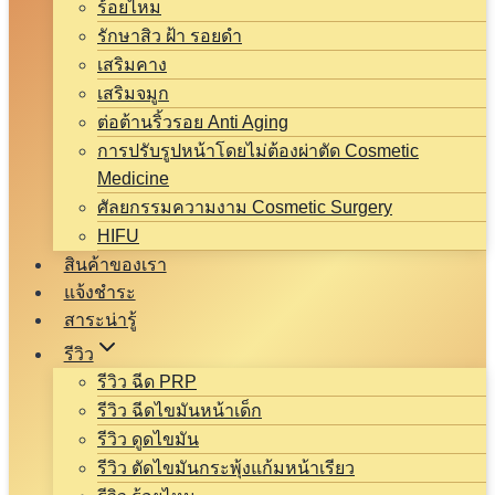
ร้อยไหม
รักษาสิว ฝ้า รอยดำ
เสริมคาง
เสริมจมูก
ต่อต้านริ้วรอย Anti Aging
การปรับรูปหน้าโดยไม่ต้องผ่าตัด Cosmetic
Medicine
ศัลยกรรมความงาม Cosmetic Surgery
HIFU
สินค้าของเรา
แจ้งชำระ
สาระน่ารู้
รีวิว
รีวิว ฉีด PRP
รีวิว ฉีดไขมันหน้าเด็ก
รีวิว ดูดไขมัน
รีวิว ตัดไขมันกระพุ้งแก้มหน้าเรียว