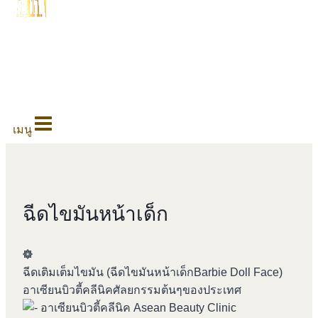
0
เมนู
ฉีดไขมันหน้าเด็ก
ฉีดเติมเต็มไขมัน (ฉีดไขมันหน้าเด็กBarbie Doll Face)
อาเซียนบิวตี้คลีนิคศัลยกรรมต้นๆของประเทศ