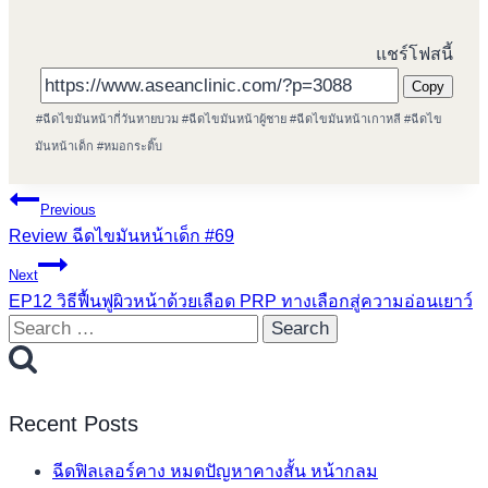
แชร์โฟสนี้
Copy
Post
#
ฉีดไขมันหน้ากี่วันหายบวม
#
ฉีดไขมันหน้าผู้ชาย
#
ฉีดไขมันหน้าเกาหลี
#
ฉีดไข
Tags:
มันหน้าเด็ก
#
หมอกระติ๊บ
Post
Previous
Review ฉีดไขมันหน้าเด็ก #69
navigation
Next
EP12 วิธีฟื้นฟูผิวหน้าด้วยเลือด PRP ทางเลือกสู่ความอ่อนเยาว์
Search
for:
Recent Posts
ฉีดฟิลเลอร์คาง หมดปัญหาคางสั้น หน้ากลม