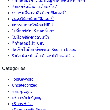
ฉีดฟิลเลอร์คาง หมดปัญหาคางสั้น หน้ากลม
ฟิลเลอร์หน้าผาก คืออะไร?
ปากชุ่มชื่นอวบอิ่มด้วย “ฟิลเลอร์”
ลดถุงใต้ตาด้วย “ฟิลเลอร์”
ยกกระชับหน้าด้วย HIFU
โบท็อกซ์รักแร้ ลดกลิ่นกาย
โบท็อกซ์ลิฟกรอบหน้า
ฉีดฟิลเลอร์เติมขมับ
วิธีเช็คโบท็อกซ์ของแท้ Xeomin Botox
ฉีดไขมันหน้าเด็ก ตำแหน่งไหนได้บ้าง
Categories
TopKeyword
Uncategorized
ขอบคุณลูกค้า
บริการAnti Aging
บริการHIFU
บริการกระชับสัดส่วน