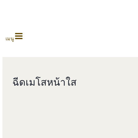
0
เมนู
ฉีดเมโสหน้าใส