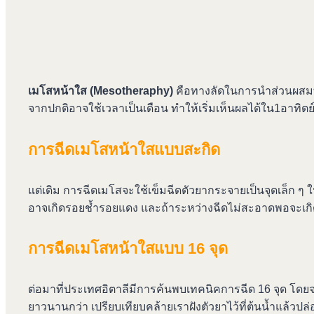
เมโสหน้าใส (Mesotheraphy)
คือทางลัดในการนำส่วนผสมที่
จากปกติอาจใช้เวลาเป็นเดือน ทำให้เริ่มเห็นผลได้ใน1อาทิตย์
การฉีดเมโสหน้าใสแบบสะกิด
แต่เดิม การฉีดเมโสจะใช้เข็มฉีดตัวยากระจายเป็นจุดเล็ก ๆ ในผ
อาจเกิดรอยช้ำรอยแดง และถ้าระหว่างฉีดไม่สะอาดพอจะเกิดกา
การฉีดเมโสหน้าใสแบบ 16 จุด
ต่อมาที่ประเทศอิตาลีมีการค้นพบเทคนิคการฉีด 16 จุด โดยจะ
ยาวนานกว่า เปรียบเทียบคล้ายเราฝังตัวยาไว้ที่ต้นน้ำแล้ว