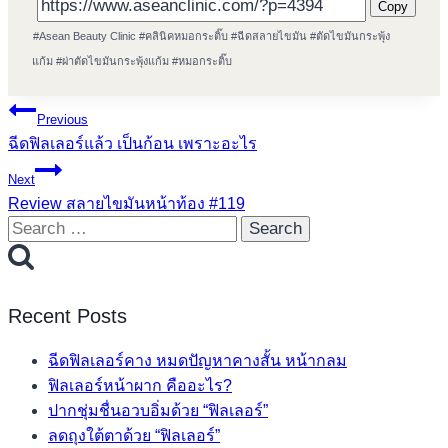
Copy
Post
#
Asean Beauty Clinic
#
คลินิคหมอกระติ๊บ
#
ฉีดสลายไขมัน
#
ตัดไขมันกระพุ้ง
Tags:
แก้ม
#
ผ่าตัดไขมันกระพุ้งแก้ม
#
หมอกระติ๊บ
Post
Previous
ฉีดฟิลเลอร์แล้ว เป็นก้อน เพราะอะไร
navigation
Next
Review สลายไขมันหน้าท้อง #119
Search
for:
Recent Posts
ฉีดฟิลเลอร์คาง หมดปัญหาคางสั้น หน้ากลม
ฟิลเลอร์หน้าผาก คืออะไร?
ปากชุ่มชื่นอวบอิ่มด้วย “ฟิลเลอร์”
ลดถุงใต้ตาด้วย “ฟิลเลอร์”