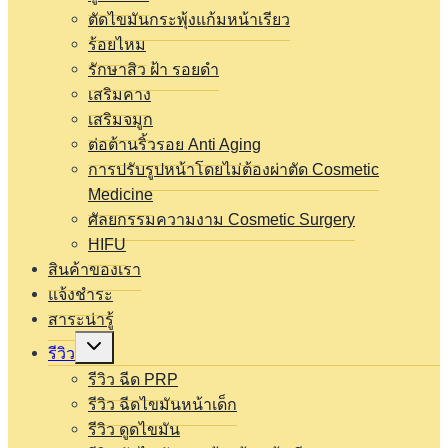
ตัดไขมันกระพุ้งแก้มหน้าเรียว
ร้อยไหม
รักษาสิว ฝ้า รอยดำ
เสริมคาง
เสริมจมูก
ต่อต้านริ้วรอย Anti Aging
การปรับรูปหน้าโดยไม่ต้องผ่าตัด Cosmetic
Medicine
ศัลยกรรมความงาม Cosmetic Surgery
HIFU
สินค้าของเรา
แจ้งชำระ
สาระน่ารู้
Expand
รีวิว
child
menu
รีวิว ฉีด PRP
รีวิว ฉีดไขมันหน้าเด็ก
รีวิว ดูดไขมัน