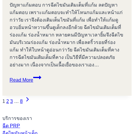
ปัญหาแก้มตอบ การฉีดไขมันเติมเต็มที่แก้ม ลดปัญหา
แก้มตอบ เพราะแก้มตอบจะทำให้โหนกแก้มและหน้าแก่
กว่าวัย เราจึงต้องเติมเต็มไขมันที่แก้ม เพื่อทำให้แก้มดู
อวบอิ่มหน้าหวานขึ้นดูเด็กลงอีกด้วย ฉีดไขมันเติมเต็มที่
ร่องแก้ม ร่องน้ำหมาก หลายคนมีปัญหาเวลายิ้มจึงฉีดไข
มันบริเวณร่องแก้ม ร่องน้ำหมาก เพื่อลดริ้วรอยที่ร่อง
แก้ม ทำให้ใบหน้าดูอ่อนกว่าวัย ฉีดไขมันเติมเต็มที่คาง
การฉีดไขมันเติมเต็มที่คาง เป็นวิธีที่มีความปลอดภัย
อย่างมาก เนื่องจากเป็นเนื้อเยื่อของเราเอง…
ฉีด
Read More
โบ
ท็
Next
อกซ์
Page
1
2
3
…
8
Page
บางปู
navigation
บริการของเรา
ฉีด PRP
ฉีดไขมันหน้าเด็ก