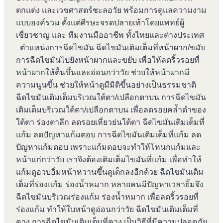
ตกแต่ง และเวชศาสตร์ชะลอวัย พร้อมการดูแลความงาม
แบบองค์รวม ตั้งแต่ศีรษะจรดปลายเท้าโดยแพทย์ผู้
เชี่ยวชาญ และ ทีมงานมืออาชีพ ทั้งไทยและต่างประเทศ
ตำแหน่งการฉีดไขมัน ฉีดไขมันเติมเต็มที่หน้าผาก/ขมับ
การฉีดไขมันไปยังหน้าผากและขยับ เพื่อให้ลดริ้วรอยที่
หน้าผากให้ตื้นขึ้นและอ่อนกว่าวัย ช่วยให้หน้าผากมี
ความนูนขึ้น ช่วยให้หน้าดูมีมิติขึ้นอย่างเป็นธรรมชาติ
ฉีดไขมันเติมเต็มบริเวณใต้ตา/เปลือกตาบน การฉีดไขมัน
เติมเต็มบริเวณใต้ตา/เปลือกตาบน เพื่อลดรอยคล้ำดำของ
ใต้ตา ร่องตาลึก ลดรอยเหี่ยวย่นใต้ตา ฉีดไขมันเติมเต็มที่
แก้ม ลดปัญหาแก้มตอบ การฉีดไขมันเติมเต็มที่แก้ม ลด
ปัญหาแก้มตอบ เพราะแก้มตอบจะทำให้โหนกแก้มและ
หน้าแก่กว่าวัย เราจึงต้องเติมเต็มไขมันที่แก้ม เพื่อทำให้
แก้มดูอวบอิ่มหน้าหวานขึ้นดูเด็กลงอีกด้วย ฉีดไขมันเติม
เต็มที่ร่องแก้ม ร่องน้ำหมาก หลายคนมีปัญหาเวลายิ้มจึง
ฉีดไขมันบริเวณร่องแก้ม ร่องน้ำหมาก เพื่อลดริ้วรอยที่
ร่องแก้ม ทำให้ใบหน้าดูอ่อนกว่าวัย ฉีดไขมันเติมเต็มที่
คาง การฉีดไขมันเติมเต็มที่คาง เป็นวิธีที่มีความปลอดภัย