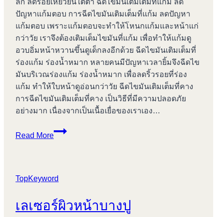
ลึก ลดรอยเหี่ยวย่นใต้ตา ฉีดไขมันเติมเต็มที่แก้ม ลด
ปัญหาแก้มตอบ การฉีดไขมันเติมเต็มที่แก้ม ลดปัญหา
แก้มตอบ เพราะแก้มตอบจะทำให้โหนกแก้มและหน้าแก่
กว่าวัย เราจึงต้องเติมเต็มไขมันที่แก้ม เพื่อทำให้แก้มดู
อวบอิ่มหน้าหวานขึ้นดูเด็กลงอีกด้วย ฉีดไขมันเติมเต็มที่
ร่องแก้ม ร่องน้ำหมาก หลายคนมีปัญหาเวลายิ้มจึงฉีดไข
มันบริเวณร่องแก้ม ร่องน้ำหมาก เพื่อลดริ้วรอยที่ร่อง
แก้ม ทำให้ใบหน้าดูอ่อนกว่าวัย ฉีดไขมันเติมเต็มที่คาง
การฉีดไขมันเติมเต็มที่คาง เป็นวิธีที่มีความปลอดภัย
อย่างมาก เนื่องจากเป็นเนื้อเยื่อของเราเอง…
กระชับ
Read More
สัดส่วน
บางปู
TopKeyword
เลเซอร์ผิวหน้าบางปู