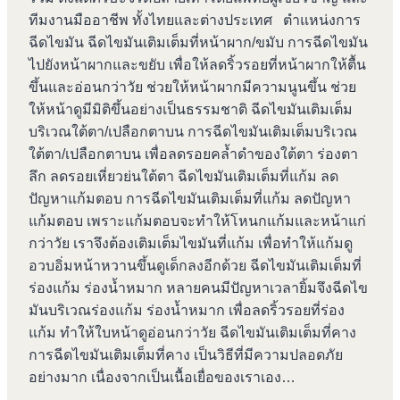
ทีมงานมืออาชีพ ทั้งไทยและต่างประเทศ ตำแหน่งการ
ฉีดไขมัน ฉีดไขมันเติมเต็มที่หน้าผาก/ขมับ การฉีดไขมัน
ไปยังหน้าผากและขยับ เพื่อให้ลดริ้วรอยที่หน้าผากให้ตื้น
ขึ้นและอ่อนกว่าวัย ช่วยให้หน้าผากมีความนูนขึ้น ช่วย
ให้หน้าดูมีมิติขึ้นอย่างเป็นธรรมชาติ ฉีดไขมันเติมเต็ม
บริเวณใต้ตา/เปลือกตาบน การฉีดไขมันเติมเต็มบริเวณ
ใต้ตา/เปลือกตาบน เพื่อลดรอยคล้ำดำของใต้ตา ร่องตา
ลึก ลดรอยเหี่ยวย่นใต้ตา ฉีดไขมันเติมเต็มที่แก้ม ลด
ปัญหาแก้มตอบ การฉีดไขมันเติมเต็มที่แก้ม ลดปัญหา
แก้มตอบ เพราะแก้มตอบจะทำให้โหนกแก้มและหน้าแก่
กว่าวัย เราจึงต้องเติมเต็มไขมันที่แก้ม เพื่อทำให้แก้มดู
อวบอิ่มหน้าหวานขึ้นดูเด็กลงอีกด้วย ฉีดไขมันเติมเต็มที่
ร่องแก้ม ร่องน้ำหมาก หลายคนมีปัญหาเวลายิ้มจึงฉีดไข
มันบริเวณร่องแก้ม ร่องน้ำหมาก เพื่อลดริ้วรอยที่ร่อง
แก้ม ทำให้ใบหน้าดูอ่อนกว่าวัย ฉีดไขมันเติมเต็มที่คาง
การฉีดไขมันเติมเต็มที่คาง เป็นวิธีที่มีความปลอดภัย
อย่างมาก เนื่องจากเป็นเนื้อเยื่อของเราเอง…