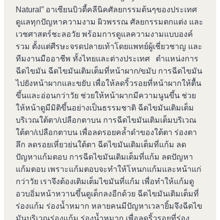
Natural” อาเซียนบิวตี้คลีนิคศัลยกรรมต้นๆของประเทศ
ดูแลทุกปัญหาความงาม ผิวพรรณ ศัลยกรรมตกแต่ง และ
เวชศาสตร์ชะลอวัย พร้อมการดูแลความงามแบบองค์
รวม ตั้งแต่ศีรษะจรดปลายเท้าโดยแพทย์ผู้เชี่ยวชาญ และ
ทีมงานมืออาชีพ ทั้งไทยและต่างประเทศ ตำแหน่งการ
ฉีดไขมัน ฉีดไขมันเติมเต็มที่หน้าผาก/ขมับ การฉีดไขมัน
ไปยังหน้าผากและขยับ เพื่อให้ลดริ้วรอยที่หน้าผากให้ตื้น
ขึ้นและอ่อนกว่าวัย ช่วยให้หน้าผากมีความนูนขึ้น ช่วย
ให้หน้าดูมีมิติขึ้นอย่างเป็นธรรมชาติ ฉีดไขมันเติมเต็ม
บริเวณใต้ตา/เปลือกตาบน การฉีดไขมันเติมเต็มบริเวณ
ใต้ตา/เปลือกตาบน เพื่อลดรอยคล้ำดำของใต้ตา ร่องตา
ลึก ลดรอยเหี่ยวย่นใต้ตา ฉีดไขมันเติมเต็มที่แก้ม ลด
ปัญหาแก้มตอบ การฉีดไขมันเติมเต็มที่แก้ม ลดปัญหา
แก้มตอบ เพราะแก้มตอบจะทำให้โหนกแก้มและหน้าแก่
กว่าวัย เราจึงต้องเติมเต็มไขมันที่แก้ม เพื่อทำให้แก้มดู
อวบอิ่มหน้าหวานขึ้นดูเด็กลงอีกด้วย ฉีดไขมันเติมเต็มที่
ร่องแก้ม ร่องน้ำหมาก หลายคนมีปัญหาเวลายิ้มจึงฉีดไข
มันบริเวณร่องแก้ม ร่องน้ำหมาก เพื่อลดริ้วรอยที่ร่อง