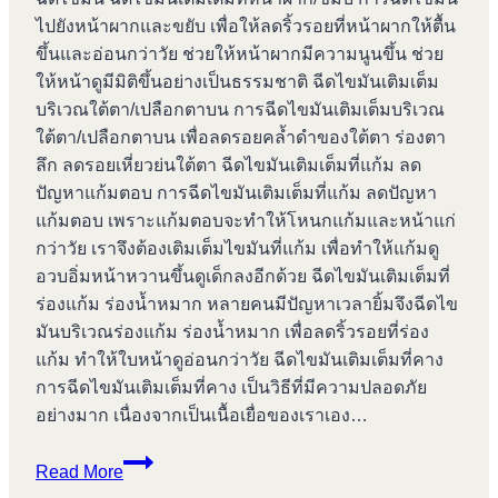
ไปยังหน้าผากและขยับ เพื่อให้ลดริ้วรอยที่หน้าผากให้ตื้น
ขึ้นและอ่อนกว่าวัย ช่วยให้หน้าผากมีความนูนขึ้น ช่วย
ให้หน้าดูมีมิติขึ้นอย่างเป็นธรรมชาติ ฉีดไขมันเติมเต็ม
บริเวณใต้ตา/เปลือกตาบน การฉีดไขมันเติมเต็มบริเวณ
ใต้ตา/เปลือกตาบน เพื่อลดรอยคล้ำดำของใต้ตา ร่องตา
ลึก ลดรอยเหี่ยวย่นใต้ตา ฉีดไขมันเติมเต็มที่แก้ม ลด
ปัญหาแก้มตอบ การฉีดไขมันเติมเต็มที่แก้ม ลดปัญหา
แก้มตอบ เพราะแก้มตอบจะทำให้โหนกแก้มและหน้าแก่
กว่าวัย เราจึงต้องเติมเต็มไขมันที่แก้ม เพื่อทำให้แก้มดู
อวบอิ่มหน้าหวานขึ้นดูเด็กลงอีกด้วย ฉีดไขมันเติมเต็มที่
ร่องแก้ม ร่องน้ำหมาก หลายคนมีปัญหาเวลายิ้มจึงฉีดไข
มันบริเวณร่องแก้ม ร่องน้ำหมาก เพื่อลดริ้วรอยที่ร่อง
แก้ม ทำให้ใบหน้าดูอ่อนกว่าวัย ฉีดไขมันเติมเต็มที่คาง
การฉีดไขมันเติมเต็มที่คาง เป็นวิธีที่มีความปลอดภัย
อย่างมาก เนื่องจากเป็นเนื้อเยื่อของเราเอง…
ดูด
Read More
ไข