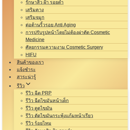
รักษาสิว ฝ้า รอยดำ
เสริมคาง
เสริมจมูก
ต่อต้านริ้วรอย Anti Aging
การปรับรูปหน้าโดยไม่ต้องผ่าตัด Cosmetic
Medicine
ศัลยกรรมความงาม Cosmetic Surgery
HIFU
สินค้าของเรา
แจ้งชำระ
สาระน่ารู้
รีวิว
รีวิว ฉีด PRP
รีวิว ฉีดไขมันหน้าเด็ก
รีวิว ดูดไขมัน
รีวิว ตัดไขมันกระพุ้งแก้มหน้าเรียว
รีวิว ร้อยไหม