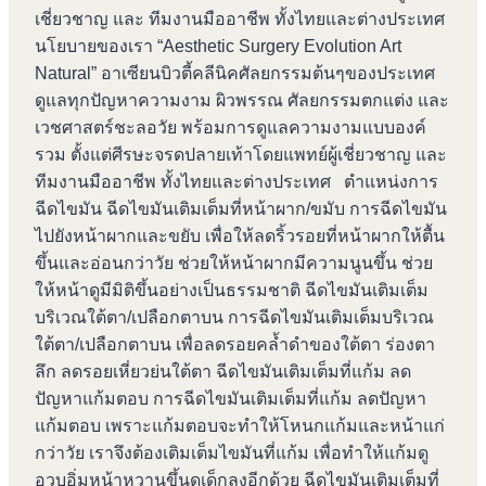
เชี่ยวชาญ และ ทีมงานมืออาชีพ ทั้งไทยและต่างประเทศ
นโยบายของเรา “Aesthetic Surgery Evolution Art
Natural” อาเซียนบิวตี้คลีนิคศัลยกรรมต้นๆของประเทศ
ดูแลทุกปัญหาความงาม ผิวพรรณ ศัลยกรรมตกแต่ง และ
เวชศาสตร์ชะลอวัย พร้อมการดูแลความงามแบบองค์
รวม ตั้งแต่ศีรษะจรดปลายเท้าโดยแพทย์ผู้เชี่ยวชาญ และ
ทีมงานมืออาชีพ ทั้งไทยและต่างประเทศ ตำแหน่งการ
ฉีดไขมัน ฉีดไขมันเติมเต็มที่หน้าผาก/ขมับ การฉีดไขมัน
ไปยังหน้าผากและขยับ เพื่อให้ลดริ้วรอยที่หน้าผากให้ตื้น
ขึ้นและอ่อนกว่าวัย ช่วยให้หน้าผากมีความนูนขึ้น ช่วย
ให้หน้าดูมีมิติขึ้นอย่างเป็นธรรมชาติ ฉีดไขมันเติมเต็ม
บริเวณใต้ตา/เปลือกตาบน การฉีดไขมันเติมเต็มบริเวณ
ใต้ตา/เปลือกตาบน เพื่อลดรอยคล้ำดำของใต้ตา ร่องตา
ลึก ลดรอยเหี่ยวย่นใต้ตา ฉีดไขมันเติมเต็มที่แก้ม ลด
ปัญหาแก้มตอบ การฉีดไขมันเติมเต็มที่แก้ม ลดปัญหา
แก้มตอบ เพราะแก้มตอบจะทำให้โหนกแก้มและหน้าแก่
กว่าวัย เราจึงต้องเติมเต็มไขมันที่แก้ม เพื่อทำให้แก้มดู
อวบอิ่มหน้าหวานขึ้นดูเด็กลงอีกด้วย ฉีดไขมันเติมเต็มที่