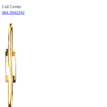
Skip
Call Center
to
064-2642242
content