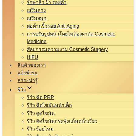
รักษาสิว ฝ้า รอยดำ
เสริมคาง
เสริมจมูก
ต่อต้านริ้วรอย Anti Aging
การปรับรูปหน้าโดยไม่ต้องผ่าตัด Cosmetic
Medicine
ศัลยกรรมความงาม Cosmetic Surgery
HIFU
สินค้าของเรา
แจ้งชำระ
สาระน่ารู้
รีวิว
รีวิว ฉีด PRP
รีวิว ฉีดไขมันหน้าเด็ก
รีวิว ดูดไขมัน
รีวิว ตัดไขมันกระพุ้งแก้มหน้าเรียว
รีวิว ร้อยไหม