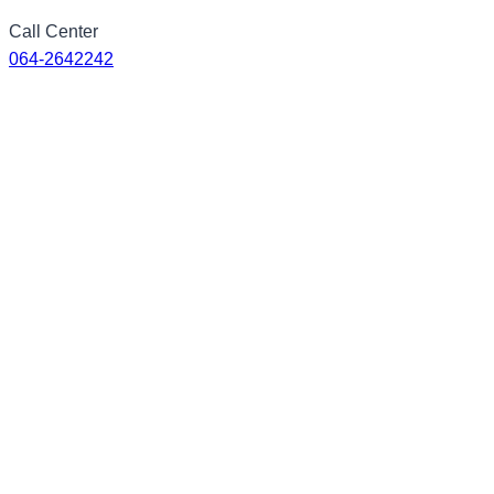
Skip
Call Center
to
064-2642242
content