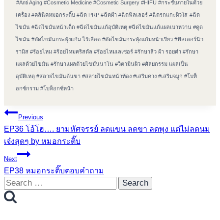
Post
#
Anti Aging
#
Cosmetic Medicine
#
Cosmetic Surgery
#
HIFU
#
กระชับภายในด้วย
Tags:
เครื่อง
#
คลินิคหมอกระติ๊บ
#
ฉีด PRP
#
ฉีดฝ้า
#
ฉีดฟิลเลอร์
#
ฉีดรกแกะผิวใส
#
ฉีด
ไขมัน
#
ฉีดไขมันหน้าเด็ก
#
ฉีดไขมันแก้อุบัติเหตุ
#
ฉีดไขมันแก้แผลเบาหวาน
#
ดูด
ไขมัน
#
ตัดไขมันกระพุ้งแก้ม ไร้เลือด
#
ตัดไขมันกระพุ้งแก้มหน้าเรียว
#
ฟิลเลอร์นิว
รามิส
#
ร้อยไหม
#
ร้อยไหมคริสตัล
#
ร้อยไหมเลเซอร์
#
รักษาสิว ฝ้า รอยดำ
#
รักษา
แผลด้วยไขมัน
#
รักษาแผลด้วยไขมันนาโน
#
วิตามินผิว
#
ศัลยกรรม แผลเป็น
อุบัติเหตุ
#
สลายไขมันต้นขา
#
สลายไขมันหน้าท้อง
#
เสริมคาง
#
เสริมจมูก
#
โบท็
อกซ์กราม
#
โบท็อกซ์หน้า
Post
Previous
EP36 โอ้โฮ…. ยามหัศจรรย์ ลดแขน ลดขา ลดพุง แต่ไม่ลดนม
navigation
เจ๋งสุดๆ by หมอกระติ๊บ
Next
EP38 หมอกระติ๊บตอบคำถาม
Search
for: