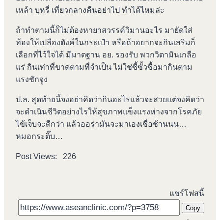
เหล้า บุหรี่ เที่ยวกลางคืนอย่าไป ทำได้ไหมล่ะ
ถ้าทำตามนี้ก็ไม่ต้องหายาสวรรค์วิมานอะไร มายัดใส่
ท้องให้เปลืองตังค์ในกระเป๋า หรือถ้าอยากจะกินเสริมก็
เลือกที่ไว้ใจได้ มีมาตฐาน อย. รองรับ พวกวิตามินเกลือ
แร่ กินเท่าที่ขาดตามที่จำเป็น ไม่ใช่ซี้ซั้วซื้อมากินตาม
แรงชักจูง
ป.ล. สุดท้ายนี้จงอย่าคิดว่ากินอะไรแล้วจะสวยแต่จงคิดว่า
จะดำเนินชีวิตอย่างไรให้สุขภาพแข็งแรงห่างจากโรคภัย
ไข้เจ็บจะดีกว่า แล้วออร่ามันจะมาเองเชื่อช้านนน…
หมอกระติ๊บ…
Post Views:
226
แชร์โฟสนี้
Copy