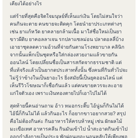
เคียงได้อย่างไร
แต่ร้ายที่สุดคือจิตใจมนุษย์ที่เห็นแก่เงิน โดยไม่สนใจว่า
คนกินจะตาย คนขายจะติดคุก โดยนำยาประเภทต่างๆ
เช่น ยาแก้หวัด ยาคลายกล้ามเนื้อ มาใส่ชื่อใหม่เป็นยา
ขาวผีดิบ ยาคอลลาเจน รกปลาแซลม่อน ปลาดอลลี่บ้าง
เอายาชุดลดความอ้วนที่จ่ายกันตามโรงพยาบาล คลินิก
จากนั้นแพ็กเป็นชุดหรือใส่กล่องสวยงามแล้วขายกัน
ออนไลน์ โดยเปลี่ยนชื่อเป็นสารสกัดจากธรรมชาติ แต่
ที่แท้จริงแล้วเป็นยากดประสาททั้งนั้น ซึ่งคนที่กินทั่วไปจะ
ไม่รู้ว่าข้างในเป็นยาอะไร ยิ่งสมัยนี้เป็นยุคออนไลน์ แค่
เห็นรีวิวโฆษณาก็เชื่อกันแล้ว แต่คนขายควรจะละอาย
แก่ใจตัวเอง เพราะเงินทองตายไปก็เอาไปไม่ได้
สุดท้ายนี้คนอ่านถาม อ้าว หมอกระติ๊บ ไอ้นู่นก็กินไม่ได้
ไอ้นี่ก็กินไม่ได้ แล้วกินอะไร ก็อยากขาวอยากสวย? สรุป
คือไม่ต้องกินค่ะ กินอาหารให้ครบห้าหมู่ เช่น ผักผลไม้
มะเขือเทศ อาหารคลีน กินมันเข้าไป น้ำสะอาดกินเข้าไป
ออกกำลังกายเป็นประจ พักผ่อนเยอะนอนหลับให้เพียงพอ