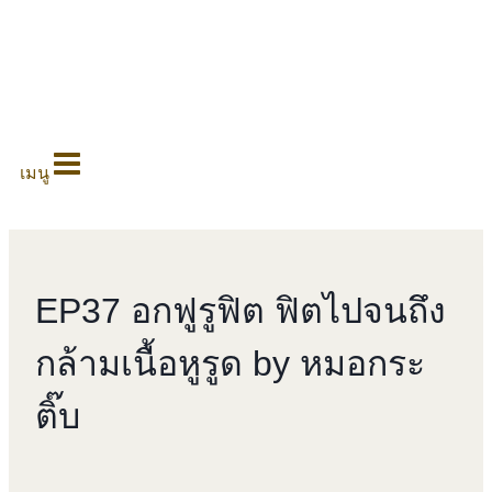
0
เมนู
EP37 อกฟูรูฟิต ฟิตไปจนถึง
กล้ามเนื้อหูรูด by หมอกระ
ติ๊บ