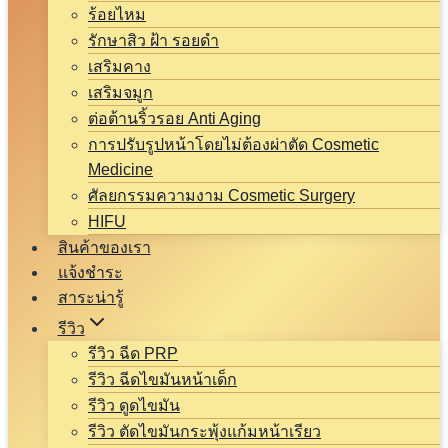
ร้อยไหม
รักษาสิว ฝ้า รอยดำ
เสริมคาง
เสริมจมูก
ต่อต้านริ้วรอย Anti Aging
การปรับรูปหน้าโดยไม่ต้องผ่าตัด Cosmetic
Medicine
ศัลยกรรมความงาม Cosmetic Surgery
HIFU
สินค้าของเรา
แจ้งชำระ
สาระน่ารู้
รีวิว
รีวิว ฉีด PRP
รีวิว ฉีดไขมันหน้าเด็ก
รีวิว ดูดไขมัน
รีวิว ตัดไขมันกระพุ้งแก้มหน้าเรียว