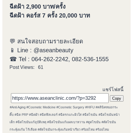
ฉีดฝ้า 2,900 บาท/ครั้ง
ฉีดฝ้า คอร์ส 7 ครั้ง 20,000 บาท
💬 สนใจสอบถามรายละเอียด
📱 Line : @aseanbeauty
☎ Tel : 064-262-2242, 082-536-1555
Post Views:
61
แชร์โฟสนี้
Copy
Post
#
Anti Aging
#
Cosmetic Medicine
#
Cosmetic Surgery
#
HIFU
#
คลินิคหมอกระ
Tags:
ติ๊บ
#
ฉีด PRP
#
ฉีดฝ้า
#
ฉีดฟิลเลอร์
#
ฉีดรกแกะผิวใส
#
ฉีดไขมัน
#
ฉีดไขมันหน้า
เด็ก
#
ฉีดไขมันแก้อุบัติเหตุ
#
ฉีดไขมันแก้แผลเบาหวาน
#
ดูดไขมัน
#
ตัดไขมัน
กระพุ้งแก้ม ไร้เลือด
#
ตัดไขมันกระพุ้งแก้มหน้าเรียว
#
ร้อยไหม
#
ร้อยไหม