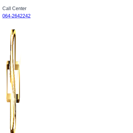
Skip
Call Center
to
064-2642242
content