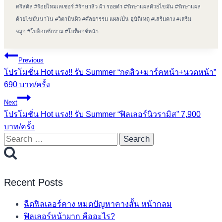
คริสตัล
#
ร้อยไหมเลเซอร์
#
รักษาสิว ฝ้า รอยดำ
#
รักษาแผลด้วยไขมัน
#
รักษาแผล
ด้วยไขมันนาโน
#
วิตามินผิว
#
ศัลยกรรม แผลเป็น อุบัติเหตุ
#
เสริมคาง
#
เสริม
จมูก
#
โบท็อกซ์กราม
#
โบท็อกซ์หน้า
Post
Previous
โปรโมชั่น Hot แรง!! รับ Summer “กดสิว+มาร์คหน้า+นวดหน้า”
navigation
690 บาท/ครั้ง
Next
โปรโมชั่น Hot แรง!! รับ Summer “ฟิลเลอร์นิวรามิส” 7,900
บาท/ครั้ง
Search
for:
Recent Posts
ฉีดฟิลเลอร์คาง หมดปัญหาคางสั้น หน้ากลม
ฟิลเลอร์หน้าผาก คืออะไร?