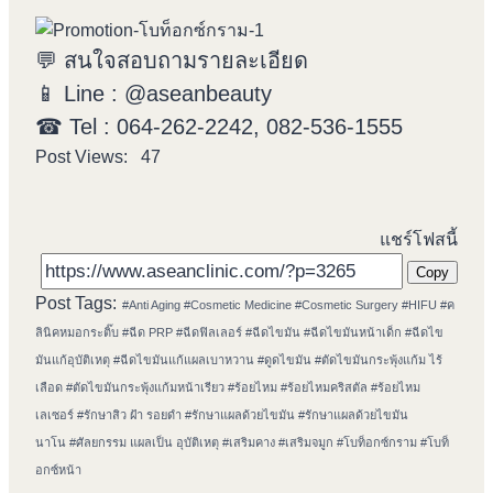
💬 สนใจสอบถามรายละเอียด
📱 Line : @aseanbeauty
☎ Tel : 064-262-2242, 082-536-1555
Post Views:
47
แชร์โฟสนี้
Copy
Post Tags:
#
Anti Aging
#
Cosmetic Medicine
#
Cosmetic Surgery
#
HIFU
#
ค
ลินิคหมอกระติ๊บ
#
ฉีด PRP
#
ฉีดฟิลเลอร์
#
ฉีดไขมัน
#
ฉีดไขมันหน้าเด็ก
#
ฉีดไข
มันแก้อุบัติเหตุ
#
ฉีดไขมันแก้แผลเบาหวาน
#
ดูดไขมัน
#
ตัดไขมันกระพุ้งแก้ม ไร้
เลือด
#
ตัดไขมันกระพุ้งแก้มหน้าเรียว
#
ร้อยไหม
#
ร้อยไหมคริสตัล
#
ร้อยไหม
เลเซอร์
#
รักษาสิว ฝ้า รอยดำ
#
รักษาแผลด้วยไขมัน
#
รักษาแผลด้วยไขมัน
นาโน
#
ศัลยกรรม แผลเป็น อุบัติเหตุ
#
เสริมคาง
#
เสริมจมูก
#
โบท็อกซ์กราม
#
โบท็
อกซ์หน้า