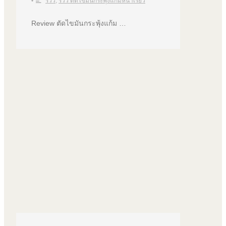
•
รีวิว
,
รีวิว ตัดไขมันกระพุ้งแก้มหน้าเรียว
Review ตัดไขมันกระพุ้งแก้ม …