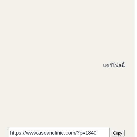
แชร์โฟสนี้
Face
Line
Twitt
WeCh
Emai
Shar
Copy