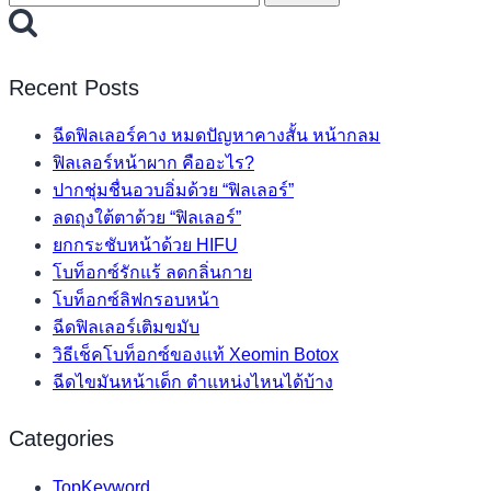
for:
Recent Posts
ฉีดฟิลเลอร์คาง หมดปัญหาคางสั้น หน้ากลม
ฟิลเลอร์หน้าผาก คืออะไร?
ปากชุ่มชื่นอวบอิ่มด้วย “ฟิลเลอร์”
ลดถุงใต้ตาด้วย “ฟิลเลอร์”
ยกกระชับหน้าด้วย HIFU
โบท็อกซ์รักแร้ ลดกลิ่นกาย
โบท็อกซ์ลิฟกรอบหน้า
ฉีดฟิลเลอร์เติมขมับ
วิธีเช็คโบท็อกซ์ของแท้ Xeomin Botox
ฉีดไขมันหน้าเด็ก ตำแหน่งไหนได้บ้าง
Categories
TopKeyword